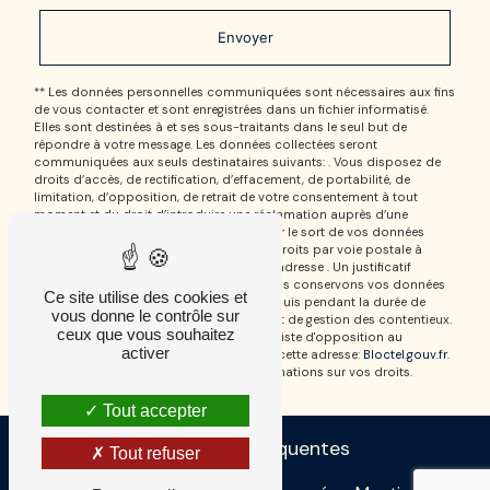
Envoyer
** Les données personnelles communiquées sont nécessaires aux fins
de vous contacter et sont enregistrées dans un fichier informatisé.
Elles sont destinées à et ses sous-traitants dans le seul but de
répondre à votre message. Les données collectées seront
communiquées aux seuls destinataires suivants: . Vous disposez de
droits d’accès, de rectification, d’effacement, de portabilité, de
limitation, d’opposition, de retrait de votre consentement à tout
moment et du droit d’introduire une réclamation auprès d’une
autorité de contrôle, ainsi que d’organiser le sort de vos données
post-mortem. Vous pouvez exercer ces droits par voie postale à
l'adresse ou par courrier électronique à l'adresse . Un justificatif
d'identité pourra vous être demandé. Nous conservons vos données
Ce site utilise des cookies et
pendant la période de prise de contact puis pendant la durée de
vous donne le contrôle sur
prescription légale aux fins probatoires et de gestion des contentieux.
ceux que vous souhaitez
Vous avez le droit de vous inscrire sur la liste d'opposition au
activer
démarchage téléphonique, disponible à cette adresse:
Bloctel.gouv.fr
.
Consultez le site cnil.fr pour plus d’informations sur vos droits.
Tout accepter
Recherches fréquentes
Tout refuser