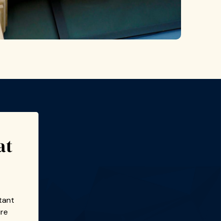
at
tant
ire