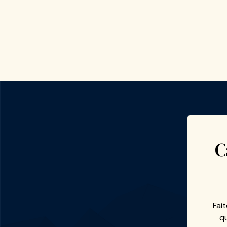
C
Fai
q