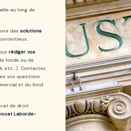
ille au long de
uvre des
solutions
contentieux.
pour
rédiger vos
de fonds ou de
é, etc...). Contactez
tes vos questions
mercial et du fond
ocat de droit
avocat Laborde-