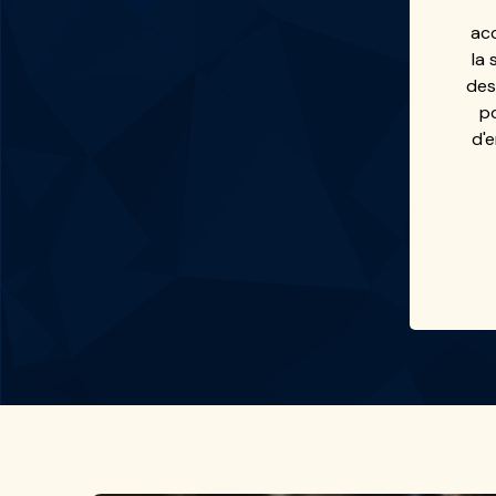
ac
la 
de
po
d'e