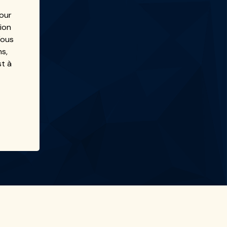
pour
tion
Vous
ns,
st à