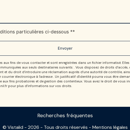
ditions particulières ci-dessous **
Envoyer
x fins de vous contacter et sont enregistrées dans un fichier informatisé. Elles 
uniquées aux seuls destinataires suivants: . Vous disposez de droits d’accès, de r
t et du droit d’introduire une réclamation auprès d’une autorité de contrôle, ai
r courrier électronique à l'adresse . Un justificatif d'identité pourra vous être 
e aux fins probatoires et de gestion des contentieux. Vous avez le droit de vous i
 cnil.fr pour plus d’informations sur vos droits.
Recherches fréquentes
©
Vistalid
- 2026 - Tous droits réservés -
Mentions légales