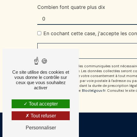
Combien font quatre plus dix
En cochant cette case, j'accepte les con
** Les données personnelles communiquées sont nécessaires au
répondre à votre message. Les données collectées seront comm
Ce site utilise des cookies et
d’opposition, de retrait de votre consentement à tout momen
vous donne le contrôle sur
pouvez exercer ces droits par voie postale à l'adresse ou pa
ceux que vous souhaitez
prise de contact puis pendant la durée de prescription légal
activer
disponible à cette adresse:
Bloctel.gouv.fr
. Consultez le site
Tout accepter
Tout refuser
Personnaliser