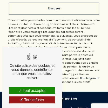
Envoyer
** Les données personnelles communiquées sont nécessaires aux fins
de vous contacter et sont enregistrées dans un fichier informatisé.
Elles sont destinées à et ses sous-traitants dans le seul but de
répondre à votre message. Les données collectées seront
communiquées aux seuls destinataires suivants: . Vous disposez de
droits d’accès, de rectification, d’effacement, de portabilité, de
limitation, d’opposition, de retrait de votre consentement à tout
moment et du droit d’introduire une réclamation auprès d’une
autorité de contrôle, ainsi que d’organiser le sort de vos données
post-mortem. Vous pouvez exercer ces droits par voie postale à
l'adresse ou par courrier électronique à l'adresse . Un justificatif
d'identité pourra vous être demandé. Nous conservons vos données
Ce site utilise des cookies et
pendant la période de prise de contact puis pendant la durée de
vous donne le contrôle sur
prescription légale aux fins probatoires et de gestion des contentieux.
ceux que vous souhaitez
Vous avez le droit de vous inscrire sur la liste d'opposition au
activer
démarchage téléphonique, disponible à cette adresse:
Bloctel.gouv.fr
.
Consultez le site cnil.fr pour plus d’informations sur vos droits.
Tout accepter
Recherches fréquentes
Tout refuser